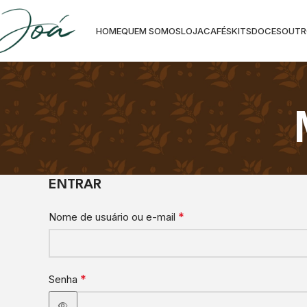
HOME
QUEM SOMOS
LOJA
CAFÉS
KITS
DOCES
OUTR
ENTRAR
*
Nome de usuário ou e-mail
*
Senha